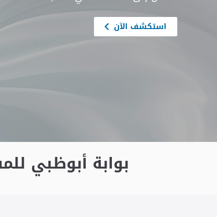
استكشف الآن
بوابة أبوظبي للم